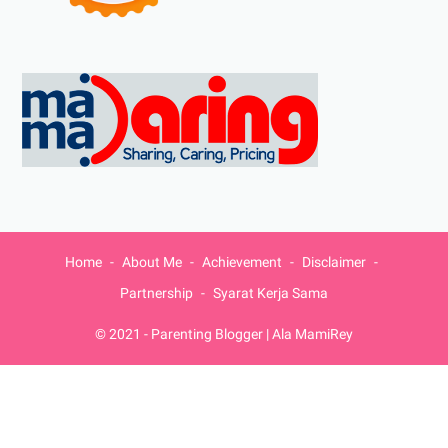
Home
About Me
Achievement
Disclaimer
Partnership
Syarat Kerja Sama
© 2021 -
Parenting Blogger | Ala MamiRey