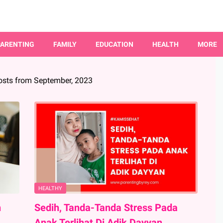
PARENTING
FAMILY
EDUCATION
HEALTH
MORE
sts from September, 2023
HEALTHY
h
Sedih, Tanda-Tanda Stress Pada
Anak Terlihat Di Adik Dayyan