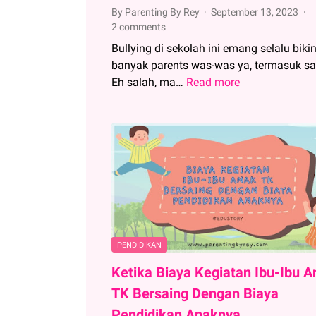
By Parenting By Rey
September 13, 2023
2 comments
Bullying di sekolah ini emang selalu biki
banyak parents was-was ya, termasuk sa
Eh salah, ma…
Read more
Bullying
Di
Sekolah,
Makanan
dan
Uang
Jajan
Diminta
Paksa
Teman
PENDIDIKAN
Ketika Biaya Kegiatan Ibu-Ibu A
TK Bersaing Dengan Biaya
Pendidikan Anaknya