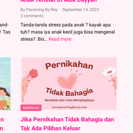
By Parenting By Rey
September 14, 2023
2 comments
and-
Tanda-tanda stress pada anak ? kayak apa
/ Tas
tuh? masa iya anak kecil juga bisa mengenal
stress?. Bis…
Read more
Sedih,
Tanda-
Tanda
Stress
Pada
Anak
Terlihat
Di
Adik
Dayyan
MARRIAGE
an
Jika Pernikahan Tidak Bahagia dan
n
Tak Ada Pilihan Keluar