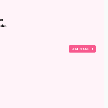
pa
 atau
OLDER POSTS
an