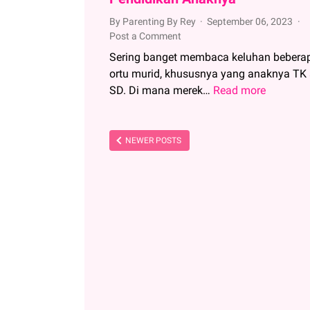
By Parenting By Rey
September 06, 2023
Post a Comment
Sering banget membaca keluhan bebera
ortu murid, khususnya yang anaknya TK
SD. Di mana merek…
Read more
Ketika
Biaya
Kegiatan
Ibu-
NEWER POSTS
Ibu
Anak
TK
Bersaing
Dengan
Biaya
Pendidik
Anaknya