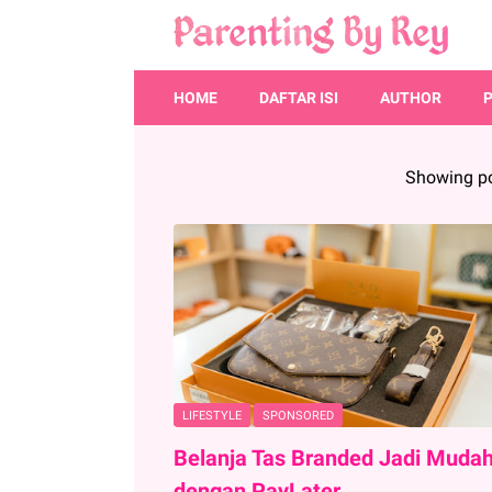
HOME
DAFTAR ISI
AUTHOR
Showing po
LIFESTYLE
SPONSORED
Belanja Tas Branded Jadi Muda
dengan PayLater