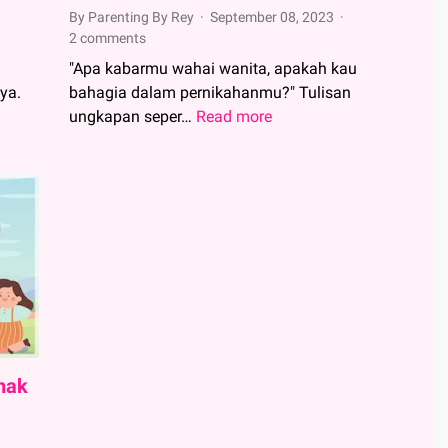
By Parenting By Rey
September 08, 2023
2 comments
n
"Apa kabarmu wahai wanita, apakah kau
ya.
bahagia dalam pernikahanmu?" Tulisan
ungkapan seper…
Read more
Jika
Pernikahan
Tidak
Bahagia
dan
Tak
Ada
Pilihan
Keluar
nak