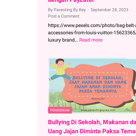
By Parenting By Rey
September 28, 2023
Post a Comment
https://www.pexels.com/photo/bag-belt-
accessories-from-louis-vuitton-15623365
luxury brand…
Read more
Belanja
Tas
Branded
Jadi
Mudah
dengan
PayLater
PENDIDIKAN
Bullying Di Sekolah, Makanan d
Uang Jajan Diminta Paksa Tema