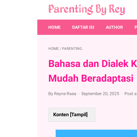
HOME
DAFTAR ISI
AUTHOR
HOME
/
PARENTING
Bahasa dan Dialek 
Mudah Beradaptasi
By Reyne Raea
September 20, 2025
Post 
Konten [
Tampil
]