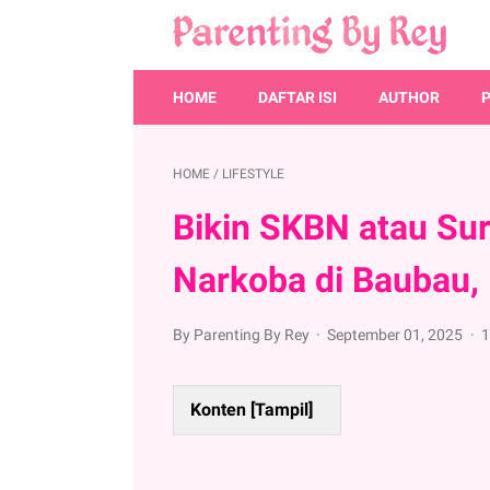
HOME
DAFTAR ISI
AUTHOR
HOME
/
LIFESTYLE
Bikin SKBN atau Su
Narkoba di Baubau, 
By Parenting By Rey
September 01, 2025
1
Konten [
Tampil
]