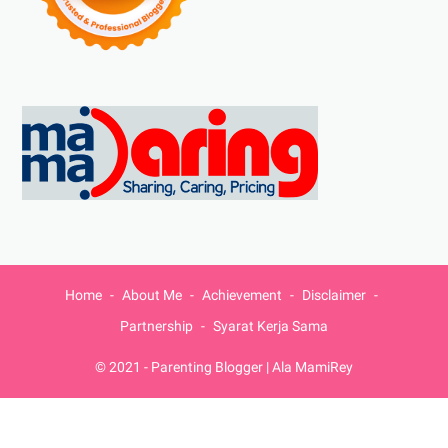
Home
About Me
Achievement
Disclaimer
Partnership
Syarat Kerja Sama
© 2021 -
Parenting Blogger | Ala MamiRey