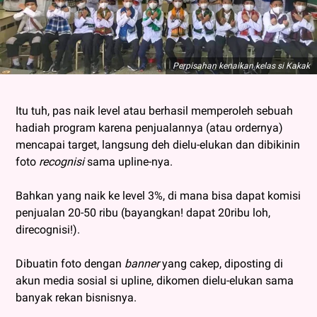
Perpisahan kenaikan kelas si Kakak
Itu tuh, pas naik level atau berhasil memperoleh sebuah
hadiah program karena penjualannya (atau ordernya)
mencapai target, langsung deh dielu-elukan dan dibikinin
foto
recognisi
sama upline-nya.
Bahkan yang naik ke level 3%, di mana bisa dapat komisi
penjualan 20-50 ribu (bayangkan! dapat 20ribu loh,
direcognisi!).
Dibuatin foto dengan
banner
yang cakep, diposting di
akun media sosial si upline, dikomen dielu-elukan sama
banyak rekan bisnisnya.