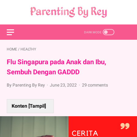
HOME
/
HEALTHY
Flu Singapura pada Anak dan Ibu,
Sembuh Dengan GADDD
By Parenting By Rey
June 23, 2022
29 comments
Konten [
Tampil
]