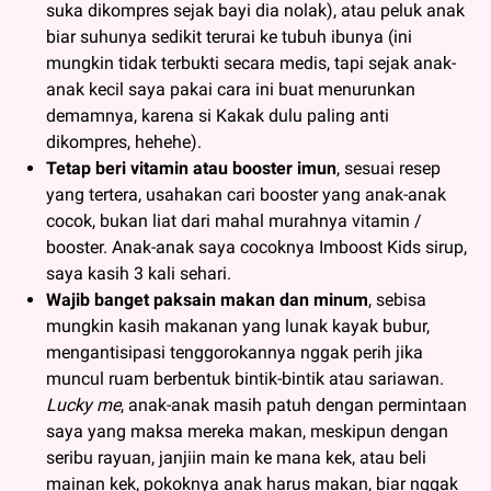
suka dikompres sejak bayi dia nolak), atau peluk anak
biar suhunya sedikit terurai ke tubuh ibunya (ini
mungkin tidak terbukti secara medis, tapi sejak anak-
anak kecil saya pakai cara ini buat menurunkan
demamnya, karena si Kakak dulu paling anti
dikompres, hehehe).
Tetap beri vitamin atau booster
imun
,
sesuai resep
yang tertera, usahakan cari booster yang anak-anak
cocok, bukan liat dari mahal murahnya vitamin /
booster. Anak-anak saya cocoknya Imboost Kids sirup,
saya kasih 3 kali sehari.
Wajib banget paksain makan dan minum
, sebisa
mungkin kasih makanan yang lunak kayak bubur,
mengantisipasi tenggorokannya nggak perih jika
muncul ruam berbentuk bintik-bintik atau sariawan.
Lucky me
, anak-anak masih patuh dengan permintaan
saya yang maksa mereka makan, meskipun dengan
seribu rayuan, janjiin main ke mana kek, atau beli
mainan kek, pokoknya anak harus makan, biar nggak