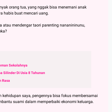
anyak orang tua, yang nggak bisa menemani anak
ya habis buat mencari uang.
ca atau mendengar taori parenting nananininunu,
eka?
 Teman Sekolahnya
 Silinder Di Usia 8 Tahunan
n Rasa
an kehidupan saya, pengennya bisa fokus membersamai
embantu suami dalam memperbaiki ekonomi keluarga.