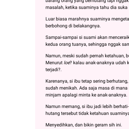
barang orang yang berhutang tapi nggak 
masalah, ketika suaminya tahu dia suka
Luar biasa marahnya suaminya mengetahu
berbohong di belakangnya.
Sampai-sampai si suami akan mencerai
kedua orang tuanya, sehingga nggak sam
Namun, meski sudah pernah ketahuan, buka
Menurut
loe
? kalau anak-anaknya udah k
terjadi?.
Karenanya, si ibu tetap sering berhutan
sudah menikah. Ada saja masa di mana d
minjam apalagi minta ke anak-anaknya.
Namun memang, si ibu jadi lebih berhati
hutang tersebut tidak ketahuan suaminy
Menyedihkan, dan bikin geram sih ini.