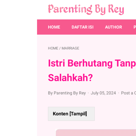
HOME
DAFTAR ISI
AUTHOR
HOME
/
MARRIAGE
Istri Berhutang Ta
Salahkah?
By Parenting By Rey
July 05, 2024
Post a
Konten [
Tampil
]