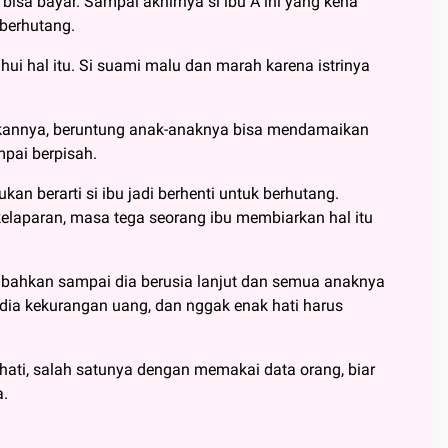
bisa bayar. Sampai akhirnya si ibu A ini yang kena
 berhutang.
i hal itu. Si suami malu dan marah karena istrinya
kannya, beruntung anak-anaknya bisa mendamaikan
pai berpisah.
n berarti si ibu jadi berhenti untuk berhutang.
elaparan, masa tega seorang ibu membiarkan hal itu
g, bahkan sampai dia berusia lanjut dan semua anaknya
ia kekurangan uang, dan nggak enak hati harus
-hati, salah satunya dengan memakai data orang, biar
a.