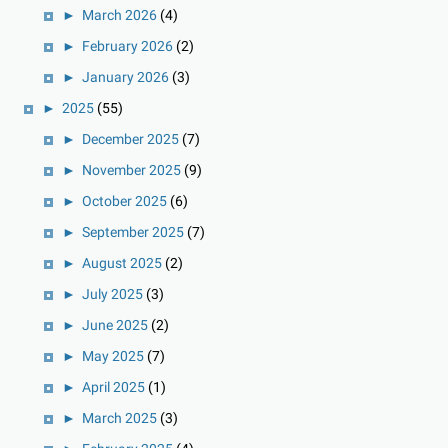
►
March 2026
(4)
►
February 2026
(2)
►
January 2026
(3)
►
2025
(55)
►
December 2025
(7)
►
November 2025
(9)
►
October 2025
(6)
►
September 2025
(7)
►
August 2025
(2)
►
July 2025
(3)
►
June 2025
(2)
►
May 2025
(7)
►
April 2025
(1)
►
March 2025
(3)