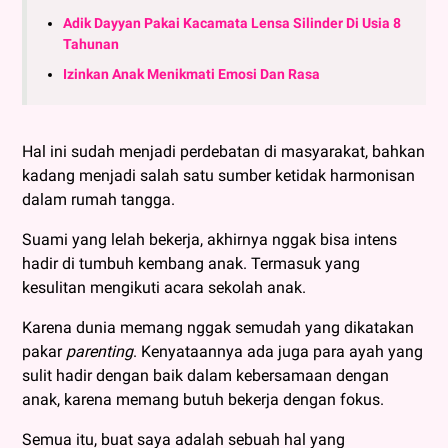
Adik Dayyan Pakai Kacamata Lensa Silinder Di Usia 8
Tahunan
Izinkan Anak Menikmati Emosi Dan Rasa
Hal ini sudah menjadi perdebatan di masyarakat, bahkan
kadang menjadi salah satu sumber ketidak harmonisan
dalam rumah tangga.
Suami yang lelah bekerja, akhirnya nggak bisa intens
hadir di tumbuh kembang anak. Termasuk yang
kesulitan mengikuti acara sekolah anak.
Karena dunia memang nggak semudah yang dikatakan
pakar
parenting
. Kenyataannya ada juga para ayah yang
sulit hadir dengan baik dalam kebersamaan dengan
anak, karena memang butuh bekerja dengan fokus.
Semua itu, buat saya adalah sebuah hal yang