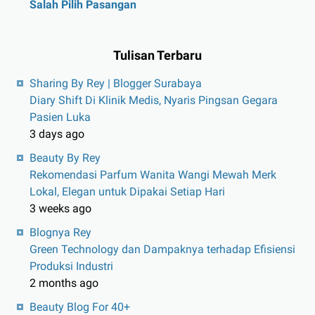
Salah Pilih Pasangan
Tulisan Terbaru
Sharing By Rey | Blogger Surabaya
Diary Shift Di Klinik Medis, Nyaris Pingsan Gegara
Pasien Luka
3 days ago
Beauty By Rey
Rekomendasi Parfum Wanita Wangi Mewah Merk
Lokal, Elegan untuk Dipakai Setiap Hari
3 weeks ago
Blognya Rey
Green Technology dan Dampaknya terhadap Efisiensi
Produksi Industri
2 months ago
Beauty Blog For 40+