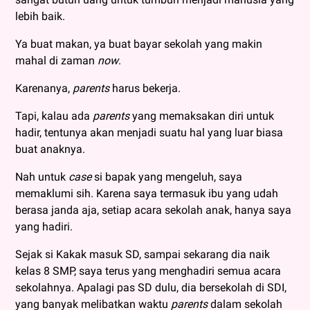
lebih baik.
Ya buat makan, ya buat bayar sekolah yang makin
mahal di zaman
now
.
Karenanya,
parents
harus bekerja.
Tapi, kalau ada
parents
yang memaksakan diri untuk
hadir, tentunya akan menjadi suatu hal yang luar biasa
buat anaknya.
Nah untuk
case
si bapak yang mengeluh, saya
memaklumi sih. Karena saya termasuk ibu yang udah
berasa janda aja, setiap acara sekolah anak, hanya saya
yang hadiri.
Sejak si Kakak masuk SD, sampai sekarang dia naik
kelas 8 SMP, saya terus yang menghadiri semua acara
sekolahnya. Apalagi pas SD dulu, dia bersekolah di SDI,
yang banyak melibatkan waktu
parents
dalam sekolah