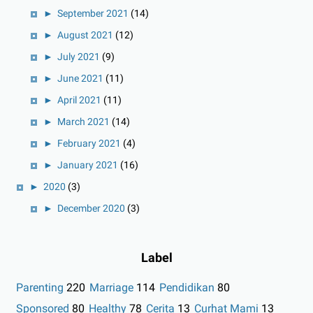
►
September 2021
(14)
►
August 2021
(12)
►
July 2021
(9)
►
June 2021
(11)
►
April 2021
(11)
►
March 2021
(14)
►
February 2021
(4)
►
January 2021
(16)
►
2020
(3)
►
December 2020
(3)
Label
Parenting
220
Marriage
114
Pendidikan
80
Sponsored
80
Healthy
78
Cerita
13
Curhat Mami
13