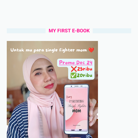
MY FIRST E-BOOK