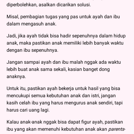
diperbolehkan, asalkan dicarikan solusi.
Misal, pembagian tugas yang pas untuk ayah dan ibu
dalam mengasuh anak.
Jadi, jika ayah tidak bisa hadir sepenuhnya dalam hidup
anak, maka pastikan anak memiliki lebih banyak waktu
dengan ibu sepenuhnya.
Jangan sampai ayah dan ibu malah nggak ada waktu
lebih buat anak sama sekali, kasian banget dong
anaknya.
Untuk itu, pastikan ayah bekerja untuk hasil yang bisa
mencukupi semua kebutuhan anak dan istri, jangan
kasih celah ibu yang harus mengurus anak sendiri, tapi
harus cari uang lagi.
Kalau anak-anak nggak bisa dapat figur ayah, pastikan
ibu yang akan memenuhi kebutuhan anak akan
parents
-