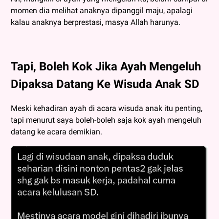
momen dia melihat anaknya dipanggil maju, apalagi
kalau anaknya berprestasi, masya Allah harunya.
Tapi, Boleh Kok Jika Ayah Mengeluh
Dipaksa Datang Ke Wisuda Anak SD
Meski kehadiran ayah di acara wisuda anak itu penting,
tapi menurut saya boleh-boleh saja kok ayah mengeluh
datang ke acara demikian.