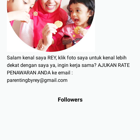
Salam kenal saya REY, klik foto saya untuk kenal lebih
dekat dengan saya ya, ingin kerja sama? AJUKAN RATE
PENAWARAN ANDA ke email :
parentingbyrey@gmail.com
Followers