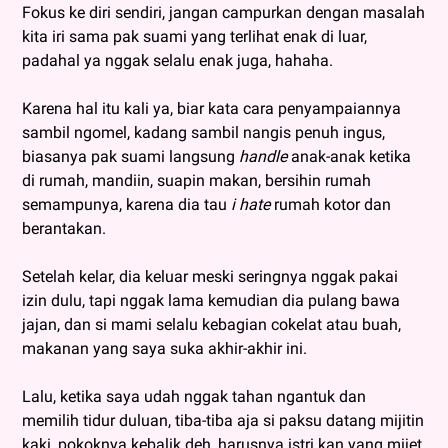
Fokus ke diri sendiri, jangan campurkan dengan masalah
kita iri sama pak suami yang terlihat enak di luar,
padahal ya nggak selalu enak juga, hahaha.
Karena hal itu kali ya, biar kata cara penyampaiannya
sambil ngomel, kadang sambil nangis penuh ingus,
biasanya pak suami langsung
handle
anak-anak ketika
di rumah, mandiin, suapin makan, bersihin rumah
semampunya, karena dia tau
i hate
rumah kotor dan
berantakan.
Setelah kelar, dia keluar meski seringnya nggak pakai
izin dulu, tapi nggak lama kemudian dia pulang bawa
jajan, dan si mami selalu kebagian cokelat atau buah,
makanan yang saya suka akhir-akhir ini.
Lalu, ketika saya udah nggak tahan ngantuk dan
memilih tidur duluan, tiba-tiba aja si paksu datang mijitin
kaki, pokoknya kebalik deh, harusnya istri kan yang mijet