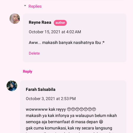
Replies
Reyne Raea
October 15, 2021 at 4:02 AM
Aww... makasih banyak nasihatnya Ibu :*
Delete
Reply
Farah Salsabila
October 3, 2021 at 2:53 PM
wowwwww kak reyyy 🥺🥺🥺🥺🥺🥺🥺
makasih ya kak infonya ya walaupun belum nikah
semoga aja bermanfaat di masa depan 😆
gak cuma komunikasi, kak rey secara langsung