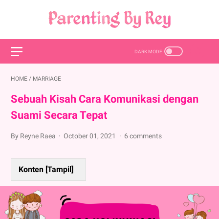
HOME
/
MARRIAGE
Sebuah Kisah Cara Komunikasi dengan
Suami Secara Tepat
By Reyne Raea
October 01, 2021
6 comments
Konten [
Tampil
]