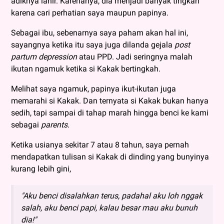
adiknya lahir. Karenanya, dia menjadi banyak tingkah
karena cari perhatian saya maupun papinya.
Sebagai ibu, sebenarnya saya paham akan hal ini,
sayangnya ketika itu saya juga dilanda gejala
post
partum depression
atau PPD. Jadi seringnya malah
ikutan ngamuk ketika si Kakak bertingkah.
Melihat saya ngamuk, papinya ikut-ikutan juga
memarahi si Kakak. Dan ternyata si Kakak bukan hanya
sedih, tapi sampai di tahap marah hingga benci ke kami
sebagai
parents
.
Ketika usianya sekitar 7 atau 8 tahun, saya pernah
mendapatkan tulisan si Kakak di dinding yang bunyinya
kurang lebih gini,
"Aku benci disalahkan terus, padahal aku loh nggak
salah, aku benci papi, kalau besar mau aku bunuh
dia!"